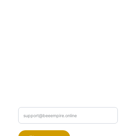
Контакти
Пишіть нам для підтримки або співпраці
ПОШТА
support@beeempire.online
Ваш email