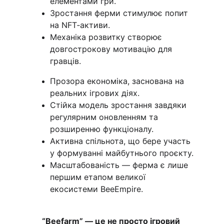
елементами гри.
Зростання ферми стимулює попит 
на NFT‑активи.
Механіка розвитку створює 
довгострокову мотивацію для 
гравців.
Прозора економіка, заснована на 
реальних ігрових діях.
Стійка модель зростання завдяки 
регулярним оновленням та 
розширенню функціоналу.
Активна спільнота, що бере участь 
у формуванні майбутнього проєкту.
Масштабованість — ферма є лише 
першим етапом великої 
екосистеми BeeEmpire.
“Beefarm” — це не просто ігровий 