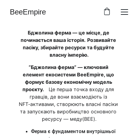
BeeEmpire
Бджолина ферма — це місце, де 
починається ваша історія.
Розвивайте 
пасіку, збирайте ресурси та будуйте 
власну імперію.
“Бджолина ферма” — ключовий 
елемент екосистеми BeeEmpire, що 
формує базову економічну модель 
проєкту.
   Це перша точка входу для 
гравців, де вони взаємодіють із 
NFT‑активами, створюють власні пасіки 
та запускають виробництво основного 
ресурсу — меду(BEE).
Ферма є фундаментом внутрішньої 