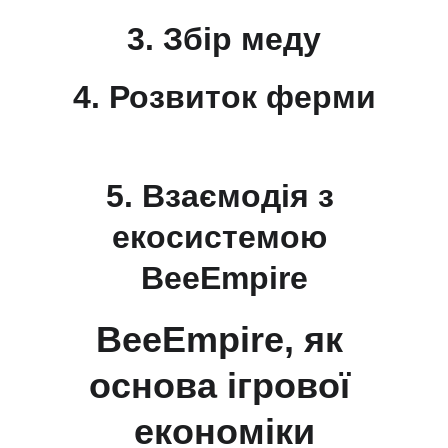
3. Збір меду
4. Розвиток ферми
5. Взаємодія з 
екосистемою 
BeeEmpire
BeeEmpire, як 
основа ігрової 
економіки